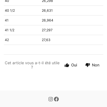
40
26,298
40 1/2
26,631
41
26,964
41 1/2
27;297
42
27,63
Cet article vous a-t-il été utile
Oui
Non
?